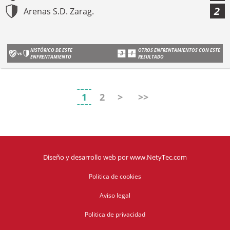
2
Arenas S.D. Zarag.
HISTÓRICO DE ESTE
OTROS ENFRENTAMIENTOS CON ESTE
ENFRENTAMIENTO
RESULTADO
1
2
>
>>
Diseño y desarrollo web
por
www.NetyTec.com
Politica de cookies
Aviso legal
Politica de privacidad