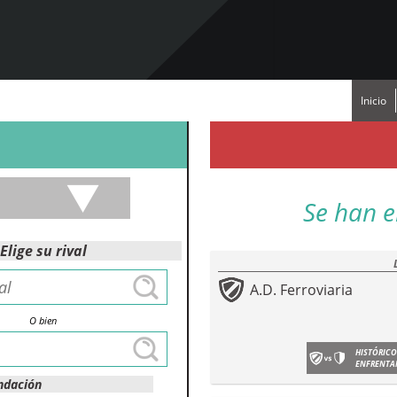
Inicio
Se han e
Elige su rival
A.D. Ferroviaria
O bien
HISTÓRICO
ENFRENTA
ndación