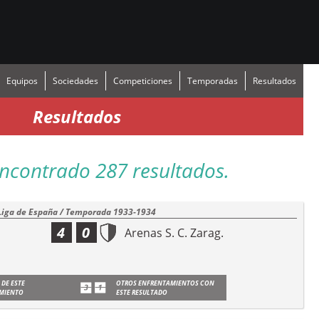
Equipos
Sociedades
Competiciones
Temporadas
Resultados
Resultados
ncontrado 287 resultados.
Liga de España / Temporada 1933-1934
4
0
Arenas S. C. Zarag.
 DE ESTE
OTROS ENFRENTAMIENTOS CON
MIENTO
ESTE RESULTADO