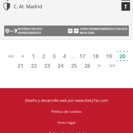
1
C. At. Madrid
HISTÓRICO DE ESTE
OTROS ENFRENTAMIENTOS CON ESTE
ENFRENTAMIENTO
RESULTADO
<<
<
1
2
3
4
...
17
18
19
20
21
22
23
24
25
26
>
>>
Diseño y desarrollo web
por
www.NetyTec.com
Politica de cookies
Aviso legal