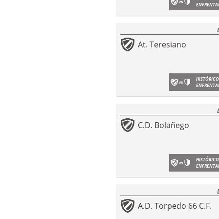
ENFRENTA
At. Teresiano
HISTÓRICO
ENFRENTA
C.D. Bolañego
HISTÓRICO
ENFRENTA
A.D. Torpedo 66 C.F.