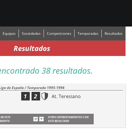
Equipos
Sociedades
Competiciones
Temporadas
Resultados
Resultados
encontrado 38 resultados.
Liga de España / Temporada 1995-1996
1
2
At. Teresiano
 DE ESTE
OTROS ENFRENTAMIENTOS CON
MIENTO
ESTE RESULTADO