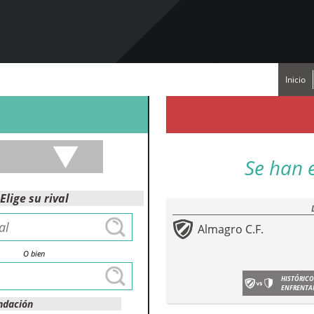
Inicio
Se han 
Elige su rival
Almagro C.F.
O bien
HISTÓRICO
ENFRENTA
ndación