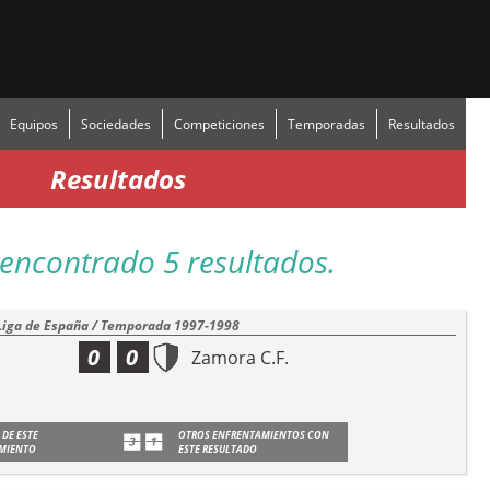
Equipos
Sociedades
Competiciones
Temporadas
Resultados
Resultados
encontrado 5 resultados.
Liga de España / Temporada 1997-1998
0
0
Zamora C.F.
 DE ESTE
OTROS ENFRENTAMIENTOS CON
MIENTO
ESTE RESULTADO