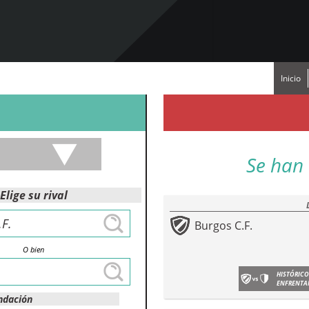
Inicio
Se han 
Elige su rival
Burgos C.F.
O bien
HISTÓRICO
ENFRENTA
ndación