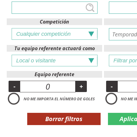
Competición
Tu equipo referente actuará como
Equipo referente
-
+
-
NO ME IMPORTA EL NÚMERO DE GOLES
NO ME I
Borrar filtros