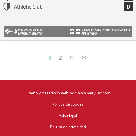
0
Athletic Club
HISTÓRICO DE ESTE
OTROS ENFRENTAMIENTOS CON ESTE
ENFRENTAMIENTO
RESULTADO
1
2
>
>>
Diseño y desarrollo web
por
www.NetyTec.com
Politica de cookies
Aviso legal
Politica de privacidad