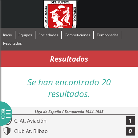
Inicio
Equipos
Sociedades
Competiciones
Temporadas
Resultados
Resultados
Se han encontrado 20
resultados.
Liga de España / Temporada 1944-1945
1
C. At. Aviación
0
Club At. Bilbao