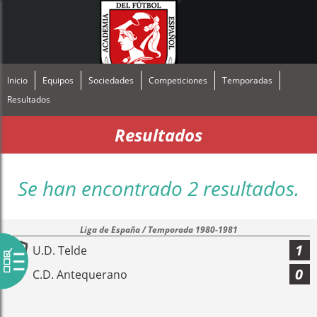
Inicio
Equipos
Sociedades
Competiciones
Temporadas
Resultados
Resultados
Se han encontrado 2 resultados.
Liga de España / Temporada 1980-1981
1
U.D. Telde
0
C.D. Antequerano