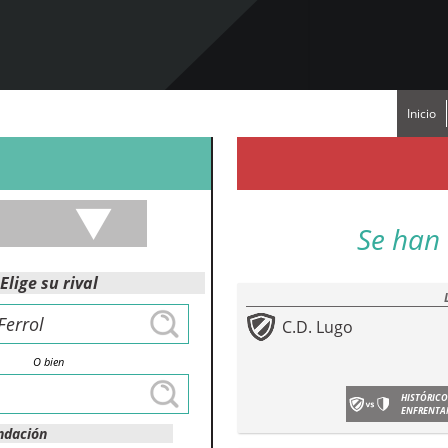
Inicio
Se han 
Elige su rival
C.D. Lugo
O bien
HISTÓRICO
ENFRENTA
ndación