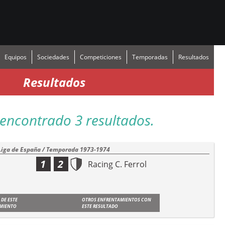
Equipos
Sociedades
Competiciones
Temporadas
Resultados
Resultados
encontrado 3 resultados.
Liga de España / Temporada 1973-1974
1
2
Racing C. Ferrol
 DE ESTE
OTROS ENFRENTAMIENTOS CON
MIENTO
ESTE RESULTADO