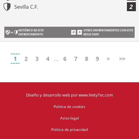
2
Sevilla C.F.
HISTÓRICO DE ESTE
OTROS ENFRENTAMIENTOS CON ESTE
ENFRENTAMIENTO
RESULTADO
1
2
3
4
...
6
7
8
9
>
>>
Diseño y desarrollo web
por
www.NetyTec.com
Politica de cookies
Aviso legal
Politica de privacidad