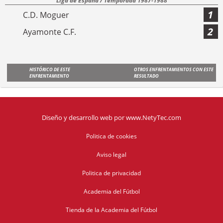
Liga de España / Temporada 1987-1988
1
C.D. Moguer
2
Ayamonte C.F.
HISTÓRICO DE ESTE
OTROS ENFRENTAMIENTOS CON ESTE
ENFRENTAMIENTO
RESULTADO
Diseño y desarrollo web
por
www.NetyTec.com
Politica de cookies
Aviso legal
Politica de privacidad
Academia del Fútbol
Tienda de la Academia del Fútbol