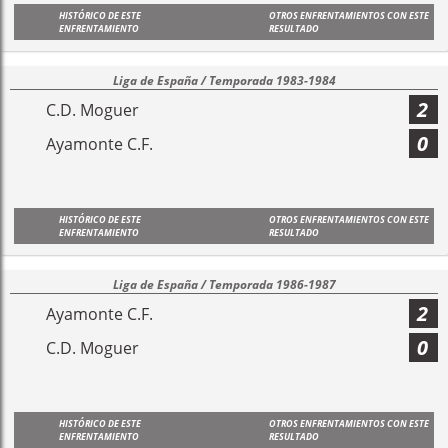
HISTÓRICO DE ESTE
OTROS ENFRENTAMIENTOS CON ESTE
ENFRENTAMIENTO
RESULTADO
Liga de España / Temporada 1983-1984
2
C.D. Moguer
0
Ayamonte C.F.
HISTÓRICO DE ESTE
OTROS ENFRENTAMIENTOS CON ESTE
ENFRENTAMIENTO
RESULTADO
Liga de España / Temporada 1986-1987
2
Ayamonte C.F.
0
C.D. Moguer
HISTÓRICO DE ESTE
OTROS ENFRENTAMIENTOS CON ESTE
ENFRENTAMIENTO
RESULTADO