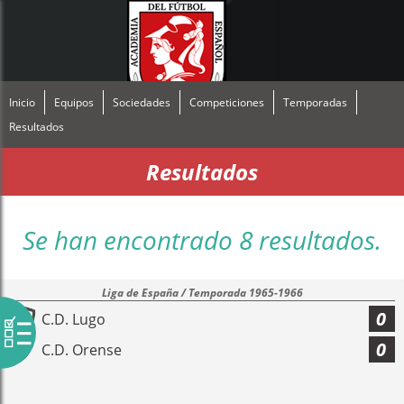
Inicio
Equipos
Sociedades
Competiciones
Temporadas
Resultados
Resultados
Se han encontrado 8 resultados.
Liga de España / Temporada 1965-1966
0
C.D. Lugo
0
C.D. Orense