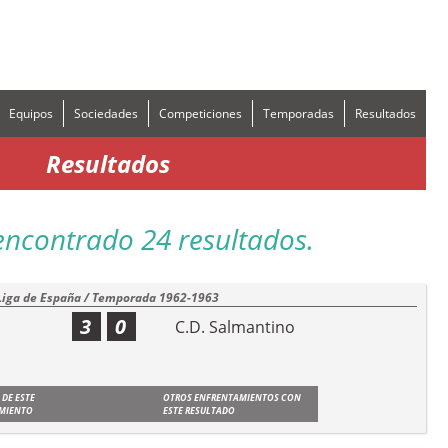
Equipos
Sociedades
Competiciones
Temporadas
Resultados
Resultados
encontrado 24 resultados.
Liga de España / Temporada 1962-1963
3
0
C.D. Salmantino
 DE ESTE
OTROS ENFRENTAMIENTOS CON
MIENTO
ESTE RESULTADO