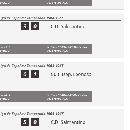
MIENTO
ESTE RESULTADO
Liga de España / Temporada 1964-1965
3
0
C.D. Salmantino
 DE ESTE
OTROS ENFRENTAMIENTOS CON
MIENTO
ESTE RESULTADO
Liga de España / Temporada 1964-1965
0
1
Cult. Dep. Leonesa
 DE ESTE
OTROS ENFRENTAMIENTOS CON
MIENTO
ESTE RESULTADO
Liga de España / Temporada 1966-1967
5
0
C.D. Salmantino