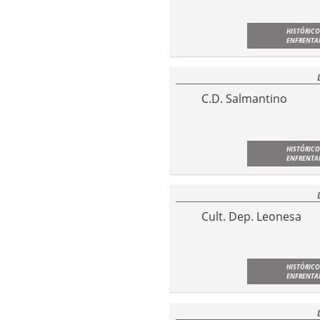
HISTÓRICO
ENFRENTA
C.D. Salmantino
HISTÓRICO
ENFRENTA
Cult. Dep. Leonesa
HISTÓRICO
ENFRENTA