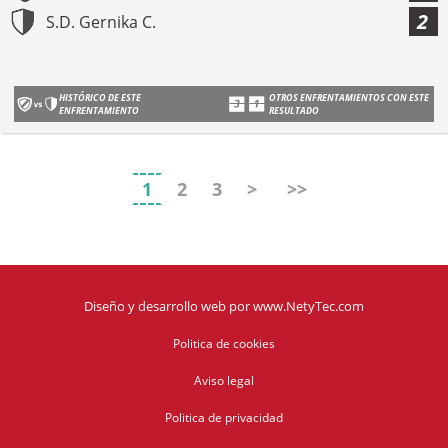
2
S.D. Gernika C.
HISTÓRICO DE ESTE
OTROS ENFRENTAMIENTOS CON ESTE
ENFRENTAMIENTO
RESULTADO
1
2
3
>
>>
Diseño y desarrollo web
por
www.NetyTec.com
Politica de cookies
Aviso legal
Politica de privacidad