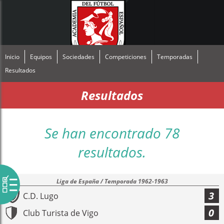
Inicio
Equipos
Sociedades
Competiciones
Temporadas
Resultados
Resultados
Se han encontrado 78
resultados.
Liga de España / Temporada 1962-1963
3
C.D. Lugo
0
Club Turista de Vigo