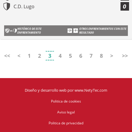
0
C.D. Lugo
HISTÓRICO DE ESTE
OTROS ENFRENTAMIENTOS CON ESTE
ENFRENTAMIENTO
RESULTADO
<<
<
1
2
3
4
5
6
7
8
>
>>
Diseño y desarrollo web
por
www.NetyTec.com
Politica de cookies
Aviso legal
Politica de privacidad