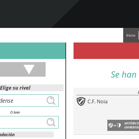
Inicio
Se han 
Elige su rival
C.F. Noia
O bien
HISTÓRICO
ENFRENTA
ndación