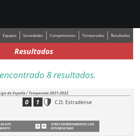
Equipos
Sociedades
Competiciones
Temporadas
Resultados
Resultados
encontrado 8 resultados.
Liga de España / Temporada 2021-2022
0
1
C.D. Estradense
 DE ESTE
OTROS ENFRENTAMIENTOS CON
MIENTO
ESTE RESULTADO