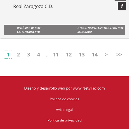
1
Real Zaragoza C.D.
HISTÓRICO DE ESTE
OTROS ENFRENTAMIENTOS CON ESTE
ENFRENTAMIENTO
RESULTADO
1
2
3
4
...
11
12
13
14
>
>>
Diseño y desarrollo web
por
www.NetyTec.com
Politica de cookies
Aviso legal
Politica de privacidad