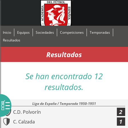
Inicio
Equipos
Sociedades
Competiciones
Temporadas
Resultados
Resultados
Se han encontrado 12
resultados.
Liga de España / Temporada 1950-1951
2
C.D. Polvorín
1
C. Calzada