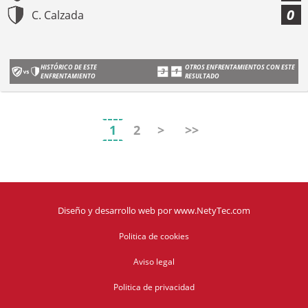
0
C. Calzada
HISTÓRICO DE ESTE
OTROS ENFRENTAMIENTOS CON ESTE
ENFRENTAMIENTO
RESULTADO
1
2
>
>>
Diseño y desarrollo web
por
www.NetyTec.com
Politica de cookies
Aviso legal
Politica de privacidad