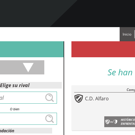
Inicio
Se han 
Elige su rival
Camp
C.D. Alfaro
O bien
HISTÓRICO
ENFRENTA
ndación