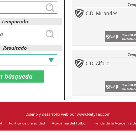
Camp
C.D. Mirandés
Temporada
HISTÓRICO
ENFRENTA
Resultado
Camp
C.D. Alfaro
HISTÓRICO
ENFRENTA
Diseño y desarrollo web
por
www.NetyTec.com
al
Politica de privacidad
Academia del Fútbol
Tienda de la Academia de