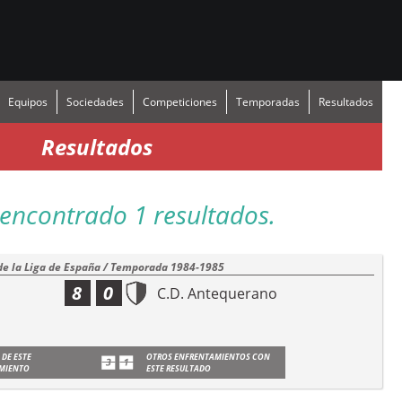
Equipos
Sociedades
Competiciones
Temporadas
Resultados
Resultados
encontrado 1 resultados.
de la Liga de España / Temporada 1984-1985
8
0
C.D. Antequerano
 DE ESTE
OTROS ENFRENTAMIENTOS CON
MIENTO
ESTE RESULTADO