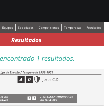
Equipos
Sociedades
Competiciones
Temporadas
Resultados
Resultados
encontrado 1 resultados.
Liga de España / Temporada 1958-1959
4
0
Jerez C.D.
 DE ESTE
OTROS ENFRENTAMIENTOS CON
MIENTO
ESTE RESULTADO