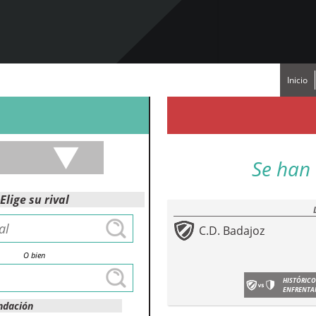
Inicio
Se han 
Elige su rival
C.D. Badajoz
O bien
HISTÓRICO
ENFRENTA
ndación