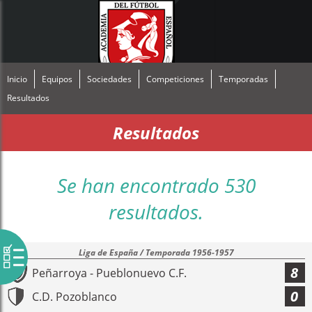
Inicio
Equipos
Sociedades
Competiciones
Temporadas
Resultados
Resultados
Se han encontrado 530
resultados.
Liga de España / Temporada 1956-1957
8
Peñarroya - Pueblonuevo C.F.
0
C.D. Pozoblanco