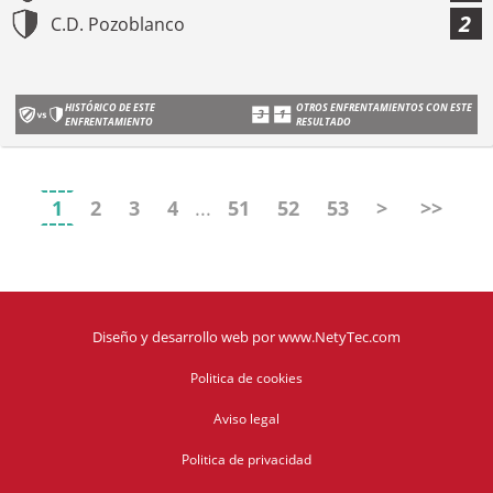
2
C.D. Pozoblanco
HISTÓRICO DE ESTE
OTROS ENFRENTAMIENTOS CON ESTE
ENFRENTAMIENTO
RESULTADO
1
2
3
4
...
51
52
53
>
>>
Diseño y desarrollo web
por
www.NetyTec.com
Politica de cookies
Aviso legal
Politica de privacidad