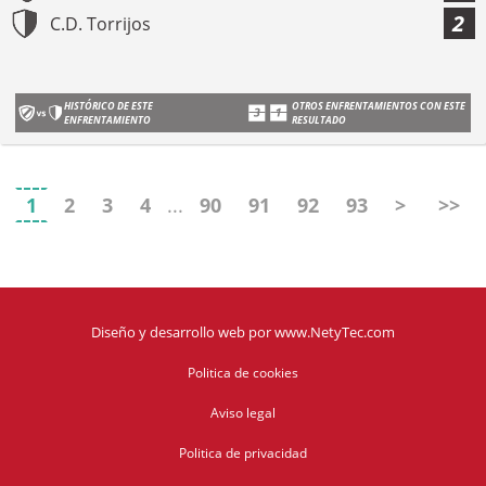
2
C.D. Torrijos
HISTÓRICO DE ESTE
OTROS ENFRENTAMIENTOS CON ESTE
ENFRENTAMIENTO
RESULTADO
1
2
3
4
...
90
91
92
93
>
>>
Diseño y desarrollo web
por
www.NetyTec.com
Politica de cookies
Aviso legal
Politica de privacidad