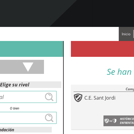
Inicio
Se han 
Elige su rival
Camp
C.E. Sant Jordi
O bien
HISTÓRICO
ENFRENTA
ndación