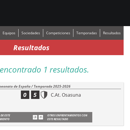
Equipos
Sociedades
Competiciones
Temporadas
Resultados
Resultados
encontrado 1 resultados.
eonato de España / Temporada 2025-2026
0
5
C.At. Osasuna
 DE ESTE
OTROS ENFRENTAMIENTOS CON
MIENTO
ESTE RESULTADO