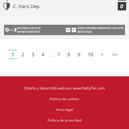
0
C. Haro Dep.
HISTÓRICO DE ESTE
OTROS ENFRENTAMIENTOS CON ESTE
ENFRENTAMIENTO
RESULTADO
1
2
3
4
...
7
8
9
10
>
>>
Diseño y desarrollo web
por
www.NetyTec.com
Politica de cookies
Aviso legal
Politica de privacidad