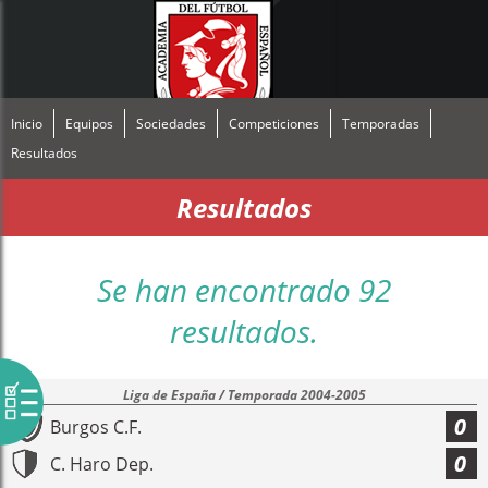
Inicio
Equipos
Sociedades
Competiciones
Temporadas
Resultados
Resultados
Se han encontrado 92
resultados.
Liga de España / Temporada 2004-2005
0
Burgos C.F.
0
C. Haro Dep.