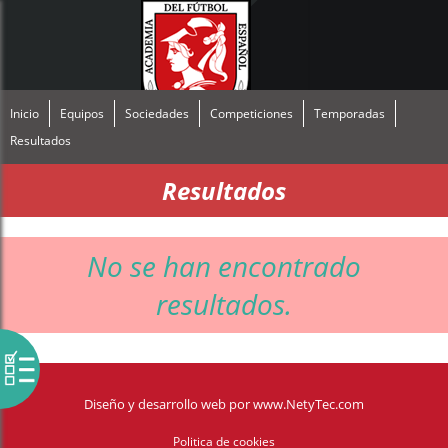
Inicio
Equipos
Sociedades
Competiciones
Temporadas
Resultados
Resultados
No se han encontrado
resultados.
Diseño y desarrollo web
por
www.NetyTec.com
Politica de cookies