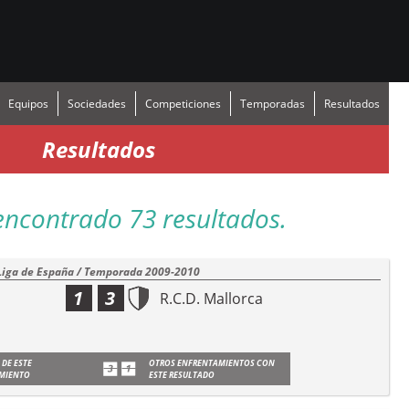
Equipos
Sociedades
Competiciones
Temporadas
Resultados
Resultados
encontrado 73 resultados.
Liga de España / Temporada 2009-2010
1
3
R.C.D. Mallorca
 DE ESTE
OTROS ENFRENTAMIENTOS CON
MIENTO
ESTE RESULTADO