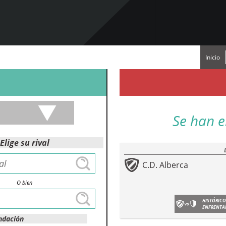
Inicio
Se han e
Elige su rival
C.D. Alberca
O bien
HISTÓRICO
ENFRENTA
ndación