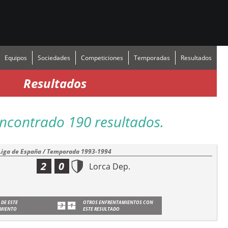
Equipos
Sociedades
Competiciones
Temporadas
Resultados
Resultados
ncontrado 190 resultados.
Liga de España / Temporada 1993-1994
2
0
Lorca Dep.
 DE ESTE
OTROS ENFRENTAMIENTOS CON
MIENTO
ESTE RESULTADO