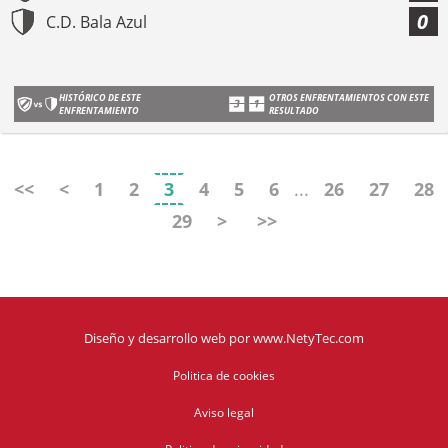
0
C.D. Bala Azul
HISTÓRICO DE ESTE
OTROS ENFRENTAMIENTOS CON ESTE
ENFRENTAMIENTO
RESULTADO
<<
<
1
2
3
4
5
6
...
26
27
28
29
>
>>
Diseño y desarrollo web
por
www.NetyTec.com
Politica de cookies
Aviso legal