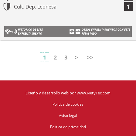
1
Cult. Dep. Leonesa
HISTÓRICO DE ESTE
OTROS ENFRENTAMIENTOS CON ESTE
ENFRENTAMIENTO
RESULTADO
1
2
3
>
>>
Diseño y desarrollo web
por
www.NetyTec.com
Politica de cookies
Aviso legal
Politica de privacidad