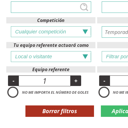
Competición
Tu equipo referente actuará como
Equipo referente
-
+
-
NO ME IMPORTA EL NÚMERO DE GOLES
NO ME I
Borrar filtros