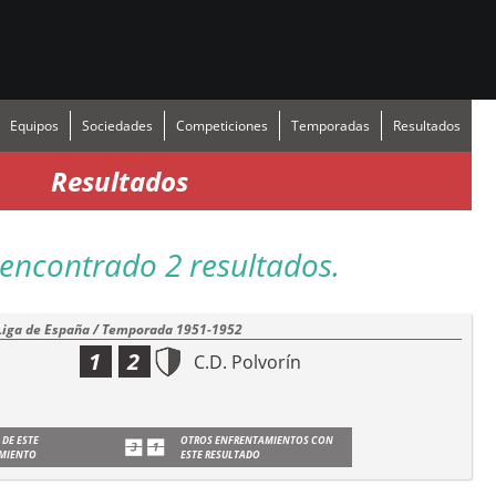
Equipos
Sociedades
Competiciones
Temporadas
Resultados
Resultados
encontrado 2 resultados.
Liga de España / Temporada 1951-1952
1
2
C.D. Polvorín
 DE ESTE
OTROS ENFRENTAMIENTOS CON
MIENTO
ESTE RESULTADO