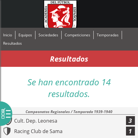
Inicio
Equipos
Sociedades
Competiciones
Temporadas
Resultados
Resultados
Se han encontrado 14
resultados.
Campeonatos Regionales / Temporada 1939-1940
3
Cult. Dep. Leonesa
1
Racing Club de Sama