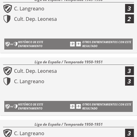
3
C. Langreano
2
Cult. Dep. Leonesa
HISTÓRICO DE ESTE
OTROS ENFRENTAMIENTOS CON ESTE
ENFRENTAMIENTO
RESULTADO
Liga de España / Temporada 1950-1951
3
Cult. Dep. Leonesa
3
C. Langreano
HISTÓRICO DE ESTE
OTROS ENFRENTAMIENTOS CON ESTE
ENFRENTAMIENTO
RESULTADO
Liga de España / Temporada 1950-1951
3
C. Langreano