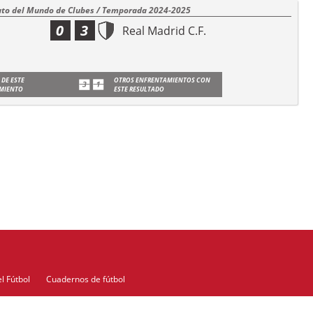
o del Mundo de Clubes / Temporada 2024-2025
0
3
Real Madrid C.F.
 DE ESTE
OTROS ENFRENTAMIENTOS CON
MIENTO
ESTE RESULTADO
l Fútbol
Cuadernos de fútbol