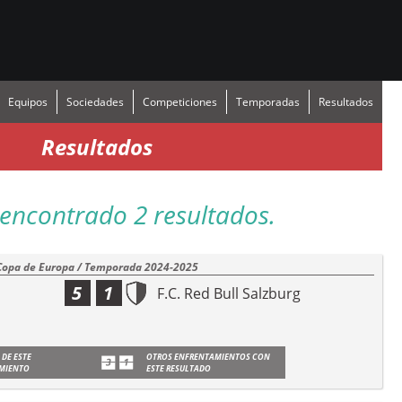
Equipos
Sociedades
Competiciones
Temporadas
Resultados
Resultados
encontrado 2 resultados.
Copa de Europa / Temporada 2024-2025
5
1
F.C. Red Bull Salzburg
 DE ESTE
OTROS ENFRENTAMIENTOS CON
MIENTO
ESTE RESULTADO