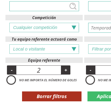
Competición
Tu equipo referente actuará como
Equipo referente
-
+
-
NO ME IMPORTA EL NÚMERO DE GOLES
NO ME I
Borrar filtros