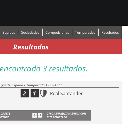
Equipos
Sociedades
Competiciones
Temporadas
Resultados
Resultados
encontrado 3 resultados.
Liga de España / Temporada 1955-1956
2
1
Real Santander
 DE ESTE
OTROS ENFRENTAMIENTOS CON
MIENTO
ESTE RESULTADO