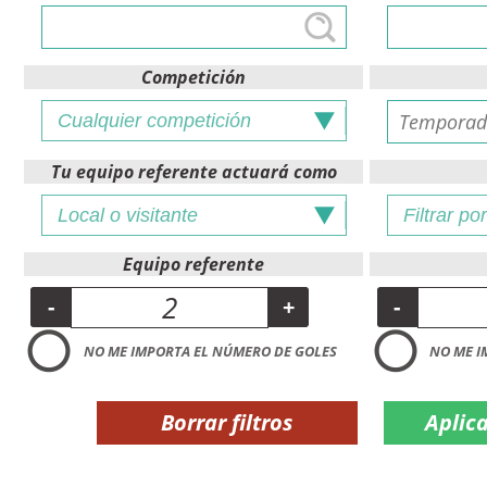
Competición
Tu equipo referente actuará como
Equipo referente
-
+
-
NO ME IMPORTA EL NÚMERO DE GOLES
NO ME I
Borrar filtros