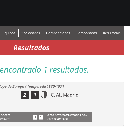
Equipos
Sociedades
Competiciones
Temporadas
Resultados
Resultados
encontrado 1 resultados.
Copa de Europa / Temporada 1970-1971
2
1
C. At. Madrid
 DE ESTE
OTROS ENFRENTAMIENTOS CON
MIENTO
ESTE RESULTADO