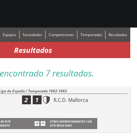
Equipos
Sociedades
Competiciones
Temporadas
Resultados
Resultados
encontrado 7 resultados.
Liga de España / Temporada 1962-1963
2
1
R.C.D. Mallorca
 DE ESTE
OTROS ENFRENTAMIENTOS CON
MIENTO
ESTE RESULTADO