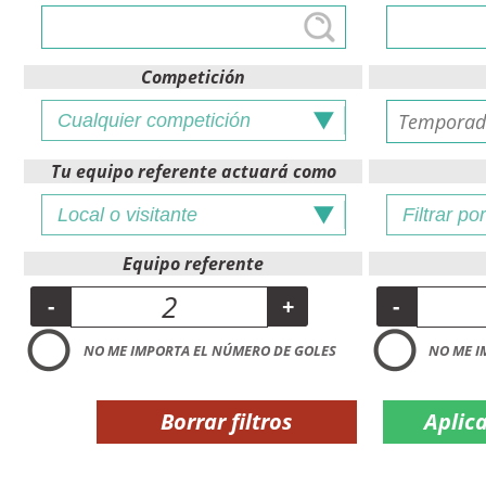
Competición
Tu equipo referente actuará como
Equipo referente
-
+
-
NO ME IMPORTA EL NÚMERO DE GOLES
NO ME I
Borrar filtros