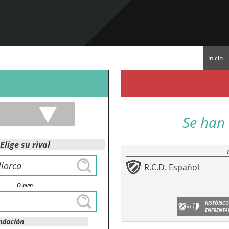
Inicio
Se han 
Elige su rival
R.C.D. Español
O bien
HISTÓRICO
ENFRENTA
ndación