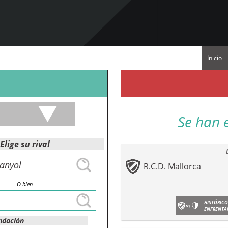
Inicio
Se han 
Elige su rival
R.C.D. Mallorca
O bien
HISTÓRICO
ENFRENTA
ndación