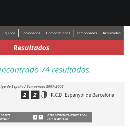
Equipos
Sociedades
Competiciones
Temporadas
Resultados
Resultados
encontrado 74 resultados.
Liga de España / Temporada 2007-2008
2
2
R.C.D. Espanyol de Barcelona
 DE ESTE
OTROS ENFRENTAMIENTOS CON
MIENTO
ESTE RESULTADO