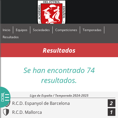
Inicio
Equipos
Sociedades
Competiciones
Temporadas
Resultados
Resultados
Se han encontrado 74
resultados.
Liga de España / Temporada 2024-2025
2
R.C.D. Espanyol de Barcelona
1
R.C.D. Mallorca