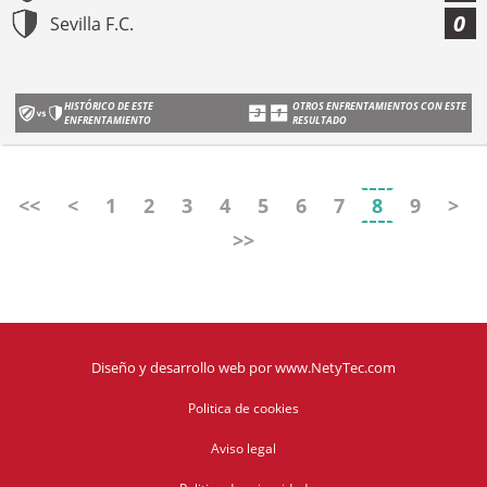
0
Sevilla F.C.
HISTÓRICO DE ESTE
OTROS ENFRENTAMIENTOS CON ESTE
ENFRENTAMIENTO
RESULTADO
<<
<
1
2
3
4
5
6
7
8
9
>
>>
Diseño y desarrollo web
por
www.NetyTec.com
Politica de cookies
Aviso legal