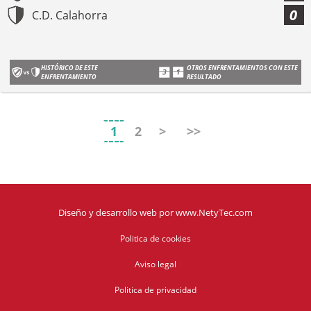
0
C.D. Calahorra
HISTÓRICO DE ESTE
OTROS ENFRENTAMIENTOS CON ESTE
ENFRENTAMIENTO
RESULTADO
1
2
>
>>
Diseño y desarrollo web
por
www.NetyTec.com
Politica de cookies
Aviso legal
Politica de privacidad