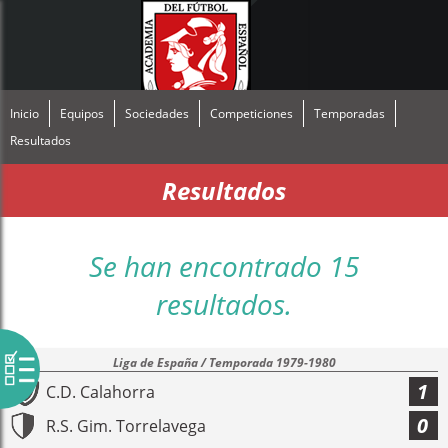
Inicio
Equipos
Sociedades
Competiciones
Temporadas
Resultados
Resultados
Se han encontrado 15
resultados.
Liga de España / Temporada 1979-1980
1
C.D. Calahorra
0
R.S. Gim. Torrelavega