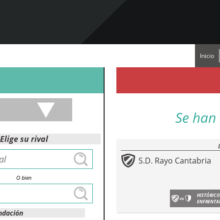
Inicio
Se han 
Elige su rival
S.D. Rayo Cantabria
O bien
HISTÓRICO
ENFRENTA
ndación