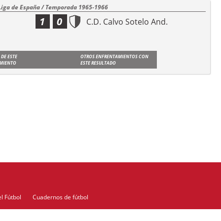
Liga de España / Temporada 1965-1966
1
0
C.D. Calvo Sotelo And.
 DE ESTE
OTROS ENFRENTAMIENTOS CON
MIENTO
ESTE RESULTADO
l Fútbol
Cuadernos de fútbol