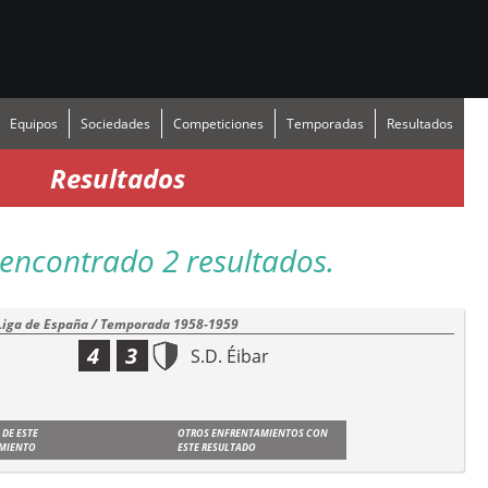
Equipos
Sociedades
Competiciones
Temporadas
Resultados
Resultados
encontrado 2 resultados.
Liga de España / Temporada 1958-1959
4
3
S.D. Éibar
 DE ESTE
OTROS ENFRENTAMIENTOS CON
MIENTO
ESTE RESULTADO