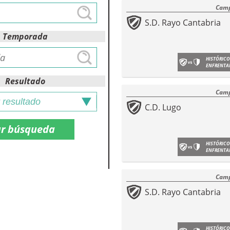
Camp
S.D. Rayo Cantabria
Temporada
HISTÓRICO
ENFRENTA
Resultado
Camp
C.D. Lugo
HISTÓRICO
ENFRENTA
Camp
S.D. Rayo Cantabria
HISTÓRICO