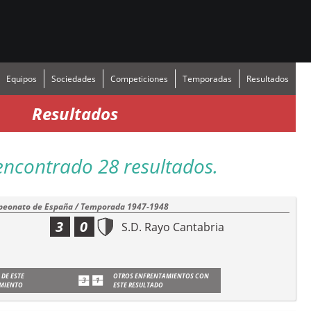
Equipos
Sociedades
Competiciones
Temporadas
Resultados
Resultados
encontrado 28 resultados.
eonato de España / Temporada 1947-1948
3
0
S.D. Rayo Cantabria
 DE ESTE
OTROS ENFRENTAMIENTOS CON
MIENTO
ESTE RESULTADO