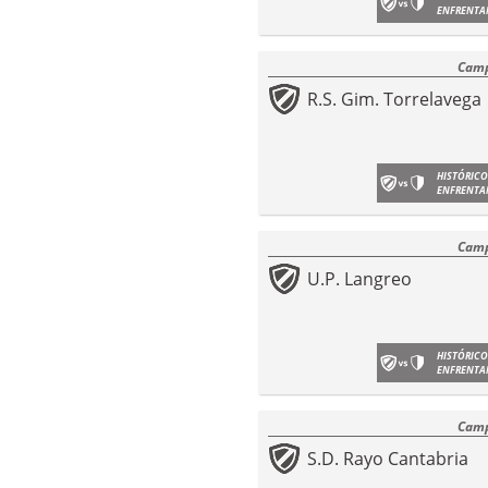
ENFRENTA
Camp
R.S. Gim. Torrelavega
HISTÓRICO
ENFRENTA
Camp
U.P. Langreo
HISTÓRICO
ENFRENTA
Camp
S.D. Rayo Cantabria