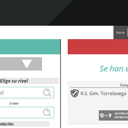
Inicio
Se han 
Elige su rival
Camp
R.S. Gim. Torrelavega
O bien
HISTÓRICO
ENFRENTA
ndación