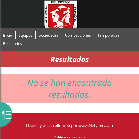
Inicio
Equipos
Sociedades
Competiciones
Temporadas
Resultados
Resultados
No se han encontrado
resultados.
Diseño y desarrollo web
por
www.NetyTec.com
Politica de cookies