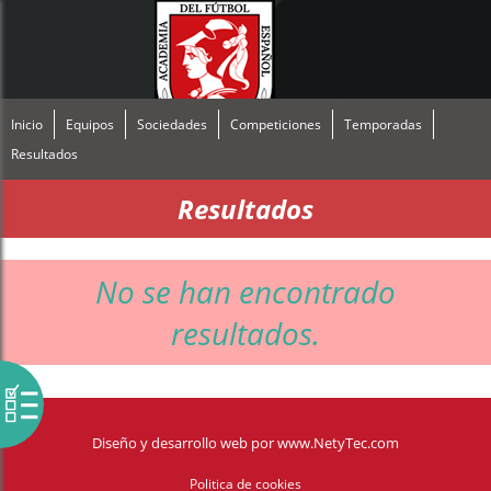
Inicio
Equipos
Sociedades
Competiciones
Temporadas
Resultados
Resultados
No se han encontrado
resultados.
Diseño y desarrollo web
por
www.NetyTec.com
Politica de cookies