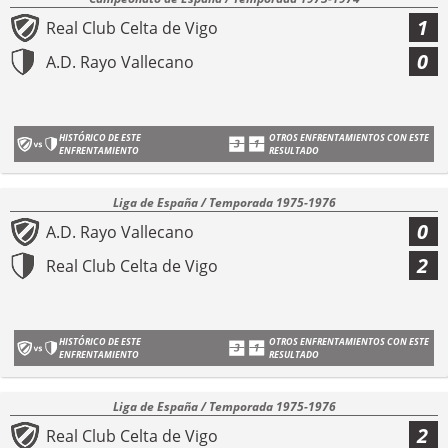
1
Real Club Celta de Vigo
0
A.D. Rayo Vallecano
HISTÓRICO DE ESTE
OTROS ENFRENTAMIENTOS CON ESTE
ENFRENTAMIENTO
RESULTADO
Liga de España / Temporada 1975-1976
0
A.D. Rayo Vallecano
2
Real Club Celta de Vigo
HISTÓRICO DE ESTE
OTROS ENFRENTAMIENTOS CON ESTE
ENFRENTAMIENTO
RESULTADO
Liga de España / Temporada 1975-1976
2
Real Club Celta de Vigo