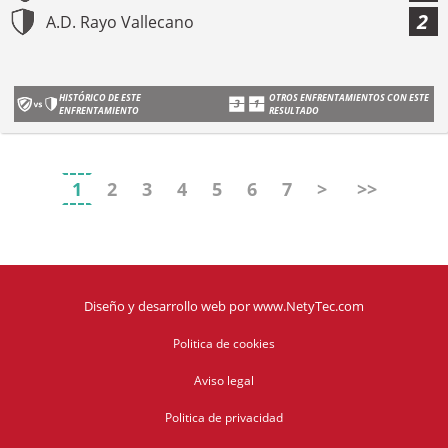
2
A.D. Rayo Vallecano
HISTÓRICO DE ESTE
OTROS ENFRENTAMIENTOS CON ESTE
ENFRENTAMIENTO
RESULTADO
1
2
3
4
5
6
7
>
>>
Diseño y desarrollo web
por
www.NetyTec.com
Politica de cookies
Aviso legal
Politica de privacidad