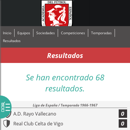
Inicio
Equipos
Sociedades
Competiciones
Temporadas
Resultados
Resultados
Se han encontrado 68
resultados.
Liga de España / Temporada 1966-1967
0
A.D. Rayo Vallecano
0
Real Club Celta de Vigo