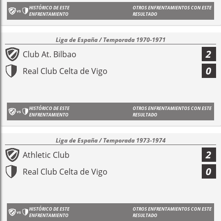
HISTÓRICO DE ESTE
OTROS ENFRENTAMIENTOS CON ESTE
ENFRENTAMIENTO
RESULTADO
Liga de España / Temporada 1970-1971
2
Club At. Bilbao
0
Real Club Celta de Vigo
HISTÓRICO DE ESTE
OTROS ENFRENTAMIENTOS CON ESTE
ENFRENTAMIENTO
RESULTADO
Liga de España / Temporada 1973-1974
2
Athletic Club
0
Real Club Celta de Vigo
HISTÓRICO DE ESTE
OTROS ENFRENTAMIENTOS CON ESTE
ENFRENTAMIENTO
RESULTADO