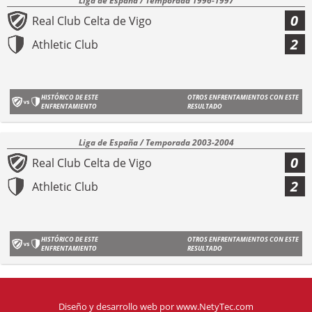
Liga de España / Temporada 1996-1997
0
Real Club Celta de Vigo
2
Athletic Club
HISTÓRICO DE ESTE
OTROS ENFRENTAMIENTOS CON ESTE
ENFRENTAMIENTO
RESULTADO
Liga de España / Temporada 2003-2004
0
Real Club Celta de Vigo
2
Athletic Club
HISTÓRICO DE ESTE
OTROS ENFRENTAMIENTOS CON ESTE
ENFRENTAMIENTO
RESULTADO
Diseño y desarrollo web
por
www.NetyTec.com