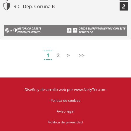
2
R.C. Dep. Coruña B
HISTÓRICO DE ESTE
OTROS ENFRENTAMIENTOS CON ESTE
ENFRENTAMIENTO
RESULTADO
1
2
>
>>
Diseño y desarrollo web
por
www.NetyTec.com
Politica de cookies
Aviso legal
Politica de privacidad