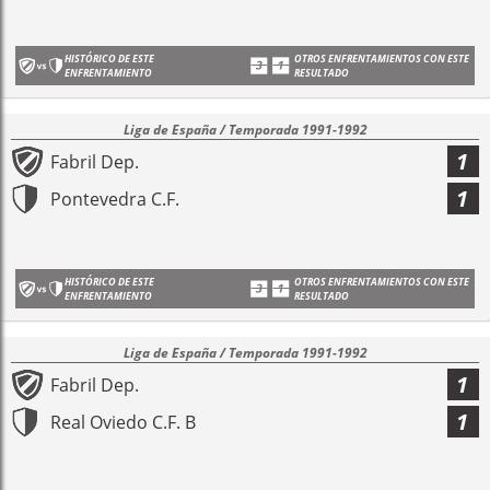
HISTÓRICO DE ESTE
OTROS ENFRENTAMIENTOS CON ESTE
ENFRENTAMIENTO
RESULTADO
Liga de España / Temporada 1991-1992
1
Fabril Dep.
1
Pontevedra C.F.
HISTÓRICO DE ESTE
OTROS ENFRENTAMIENTOS CON ESTE
ENFRENTAMIENTO
RESULTADO
Liga de España / Temporada 1991-1992
1
Fabril Dep.
1
Real Oviedo C.F. B