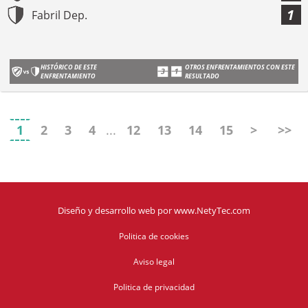
1
Fabril Dep.
HISTÓRICO DE ESTE
OTROS ENFRENTAMIENTOS CON ESTE
ENFRENTAMIENTO
RESULTADO
1
2
3
4
...
12
13
14
15
>
>>
Diseño y desarrollo web
por
www.NetyTec.com
Politica de cookies
Aviso legal
Politica de privacidad