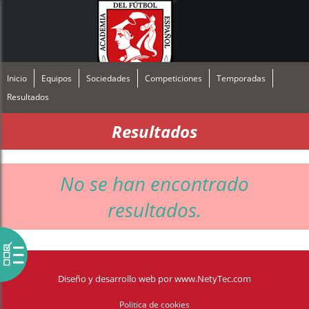
Inicio
Equipos
Sociedades
Competiciones
Temporadas
Resultados
Resultados
No se han encontrado
resultados.
Diseño y desarrollo web
por
www.NetyTec.com
Politica de cookies