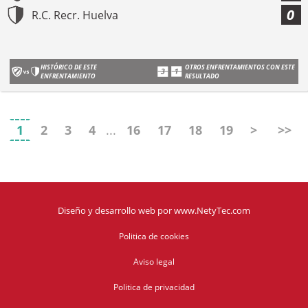
0
R.C. Recr. Huelva
HISTÓRICO DE ESTE
OTROS ENFRENTAMIENTOS CON ESTE
ENFRENTAMIENTO
RESULTADO
1
2
3
4
...
16
17
18
19
>
>>
Diseño y desarrollo web
por
www.NetyTec.com
Politica de cookies
Aviso legal
Politica de privacidad