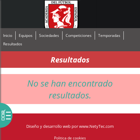
Inicio
Equipos
Sociedades
Competiciones
Temporadas
Resultados
Resultados
No se han encontrado
resultados.
Diseño y desarrollo web
por
www.NetyTec.com
Politica de cookies